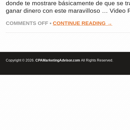
donde te mostrare básicamente de que se tr
ganar dinero con este maravilloso … Video Ra
ON
COMMENTS OFF
•
CONTINUE READING →
GANAR
DINERO
CON
CPA
PARTE
1
Copyright © 2026.
CPAMarketingAdvisor.com
All Rights Reserved.