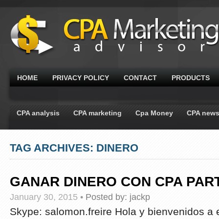
HOME
PRIVACY POLICY
CONTACT
PRODUCTS
CPA analysis
CPA marketing
Cpa Money
CPA new
TAG ARCHIVES: DINERO
GANAR DINERO CON CPA PART
January 30, 2015
•
Posted by:
jackp
Skype: salomon.freire Hola y bienvenidos a e